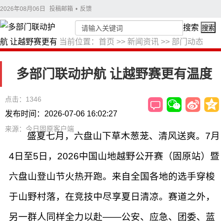
2026年08月06日
投稿邮箱
•
反馈
搜索
搜索
当前位置：
首页
>>
新闻资讯
>>
部门动态
多部门联动护航 让越野赛更有温度
点击：1346
发布时间：2026-07-06 16:02:27
来源：今日固原客户端
盛夏七月，六盘山下草木葱茏、清风送爽。7月
4日至5日，2026中国山地越野公开赛（固原站）暨
六盘山登山节火热开跑。来自全国各地的选手穿梭
于山野村落，在竞技中尽享夏日清凉。赛道之外，
另一群人同样全力以赴——公安、应急、团委、蓝