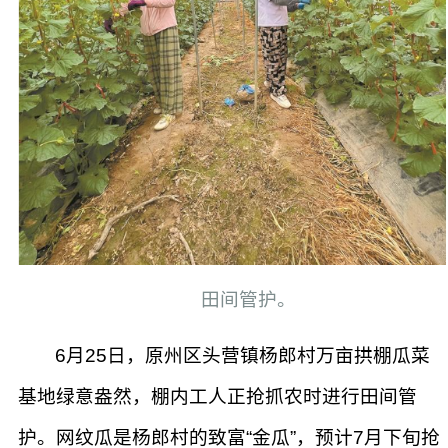
田间管护。​
6月25日，原州区头营镇杨郎村万亩拱棚瓜菜
基地绿意盎然，棚内工人正抢抓农时进行田间管
护。网纹瓜是杨郎村的致富“金瓜”，预计7月下旬抢