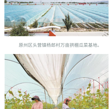
原州区头营镇杨郎村万亩拱棚瓜菜基地。