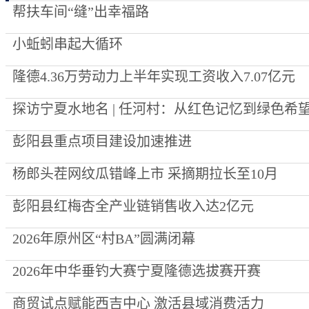
帮扶车间“缝”出幸福路
小蚯蚓串起大循环
隆德4.36万劳动力上半年实现工资收入7.07亿元
探访宁夏水地名 | 任河村：从红色记忆到绿色希
彭阳县重点项目建设加速推进
杨郎头茬网纹瓜错峰上市 采摘期拉长至10月
彭阳县红梅杏全产业链销售收入达2亿元
2026年原州区“村BA”圆满闭幕
2026年中华垂钓大赛宁夏隆德选拔赛开赛
商贸试点赋能西吉中心 激活县域消费活力