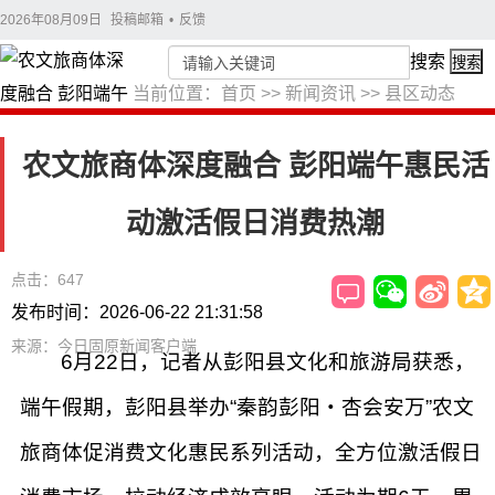
2026年08月09日
投稿邮箱
•
反馈
搜索
搜索
当前位置：
首页
>>
新闻资讯
>>
县区动态
农文旅商体深度融合 彭阳端午惠民活
动激活假日消费热潮
点击：647
发布时间：2026-06-22 21:31:58
来源：今日固原新闻客户端
6月22日，记者从彭阳县文化和旅游局获悉，
端午假期，彭阳县举办“秦韵彭阳・杏会安万”农文
旅商体促消费文化惠民系列活动，全方位激活假日