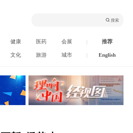
健康
医药
会展
|
推荐
文化
旅游
城市
|
English