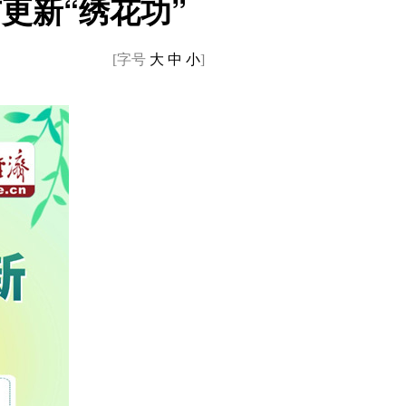
更新“绣花功”
[字号
大
中
小
]