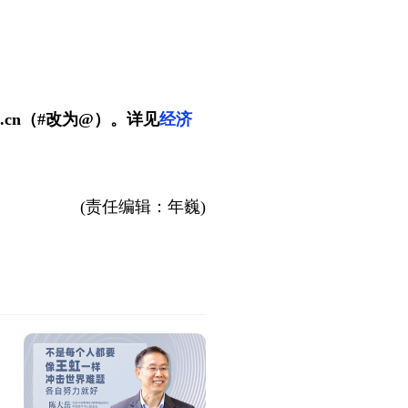
.cn（#改为@）。详见
经济
(责任编辑：年巍)