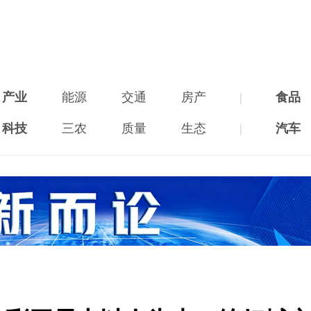
产业
能源
交通
房产
|
食品
科技
三农
质量
生态
|
汽车