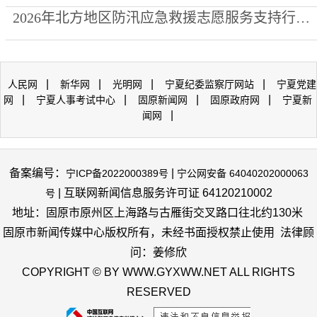
2026年北方地区防汛应急救援志愿服务支持行动走进泾源县
|
|
|
|
人民网
新华网
光明网
宁夏纪委监察厅网站
宁夏党建
|
|
|
|
网
宁夏人事考试中心
固原新闻网
固原政府网
宁夏新
|
闻网
备案编号：
|
宁ICP备2022000389号
宁公网安备 64040202000063
| 互联网新闻信息服务许可证 64120210002
号
地址：固原市原州区上海路与古雁街交叉路口往北约130米
固原市新闻传媒中心版权所有，未经书面授权禁止使用 法律顾
问：姜修欣
COPYRIGHT © BY WWW.GYXWW.NET ALL RIGHTS
RESERVED