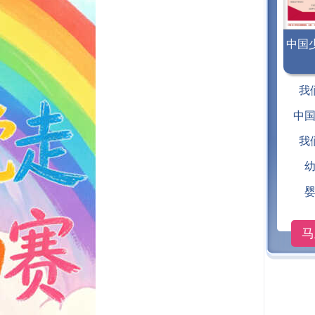
中国
《中
我
年版 2
中
我
马