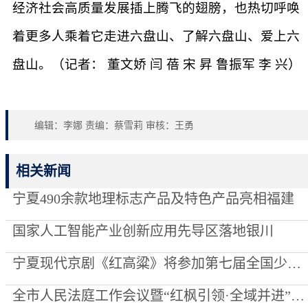
经济社会高质量发展插上腾飞的翅膀，也热切呼唤
着更多人乘着它走进六盘山、了解六盘山、爱上六
盘山。（记者： 董文娇 闫 蓓 宋 昇 鲁振军 李 兴）
编辑：李娜 责编：蔡雪莉 审核：王勇
相关新闻
宁夏490余款地理标志产品及特色产品亮相福建
国家人工智能产业创新应用先导区落地银川
宁夏现代京剧《红高粱》将参加第七届全国少数民族文艺会演
全市人民法庭工作会议暨“红枫引领·全域并进”项目创建推进会召开