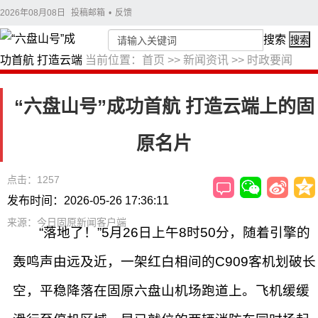
2026年08月08日
投稿邮箱
•
反馈
搜索
搜索
当前位置：
首页
>>
新闻资讯
>>
时政要闻
“六盘山号”成功首航 打造云端上的固
原名片
点击：1257
发布时间：2026-05-26 17:36:11
来源：今日固原新闻客户端
“落地了！”5月26日上午8时50分，随着引擎的
轰鸣声由远及近，一架红白相间的C909客机划破长
空，平稳降落在固原六盘山机场跑道上。飞机缓缓