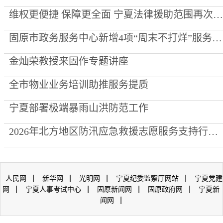
维权更便捷 保障更全面 宁夏法律援助范围再次“扩容”
固原市政务服务中心新增4项“周末不打烊”服务事项
金灿荣教授来固作专题讲座
全市物业业务培训助推服务提质
宁夏部署极端暴雨山洪防范工作
2026年北方地区防汛应急救援志愿服务支持行动走进泾源县
|
|
|
|
人民网
新华网
光明网
宁夏纪委监察厅网站
宁夏党建
|
|
|
|
网
宁夏人事考试中心
固原新闻网
固原政府网
宁夏新
|
闻网