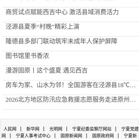
商贸试点赋能西吉中心 激活县域消费活力
泾源县夏季“村晚”精彩上演
隆德县多部门联动筑牢未成年人保护屏障
图书馆里书香浓
漫游固原丨这个盛夏 遇见西吉
房车为家、山水为邻！全国游客在泾源县18℃的清凉里“慢下来”
2026北方地区防汛应急救援志愿服务走进原州区宋家巷社区
|
|
|
|
人民网
新华网
光明网
宁夏纪委监察厅网站
宁夏党建
|
|
|
|
网
宁夏人事考试中心
固原新闻网
固原政府网
宁夏新