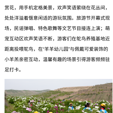
赏花，用手机定格美景，欢声笑语萦绕在花丛间，
处处洋溢着惬意闲适的游玩氛围。旅游节开幕式现
场，民谣弹唱、特色歌舞等文艺节目接连上演；萌
宠互动区欢声笑语不断，游客们在鸵鸟养殖基地近
距离投喂鸵鸟，在“羊羊幼儿园”与佩戴可爱装饰的
小羊羔亲密互动，温馨有趣的场景引得游客频频驻
足打卡。