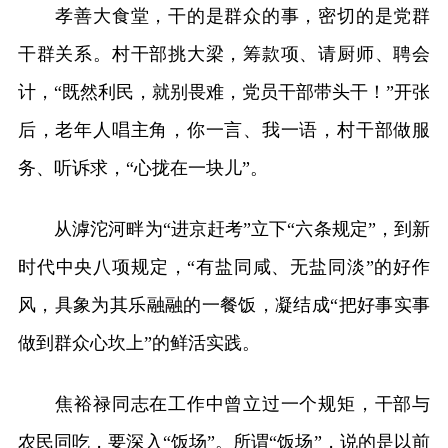
孝善大食堂，干的是群众的事，密切的是党群
干群关系。村干部挑大梁，筹款项、请厨师、聘会
计，“既然利民，就别畏难，党员干部带头干！”开张
后，老年人唱主角，你一言、我一语，村干部做服
务、听诉求，“心拢在一块儿”。
从滹沱河畔为“进京赶考”立下“六条规定”，到新
时代中央八项规定，“有盐同咸、无盐同淡”的好作
风，具象为其乐融融的一餐饭，凝结成“把好事实事
做到群众心坎上”的鲜活实践。
焦裕禄同志在工作中曾立过一个规矩，干部与
农民同吃，要深入“饭场”。所谓“饭场”，说的是以前