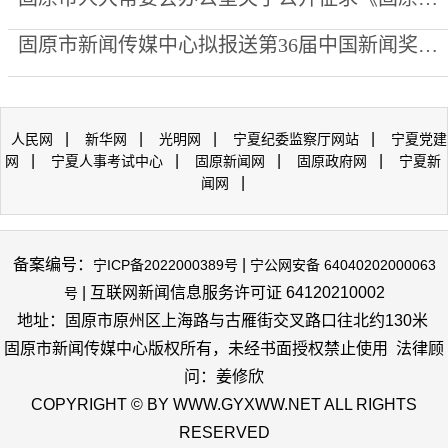
固原市新闻传媒中心拟报送第36届中国新闻奖专项参评作品公示
|
|
|
|
人民网
新华网
光明网
宁夏纪委监察厅网站
宁夏党建
|
|
|
|
网
宁夏人事考试中心
固原新闻网
固原政府网
宁夏新
|
闻网
备案编号：
|
宁ICP备2022000389号
宁公网安备 64040202000063
| 互联网新闻信息服务许可证 64120210002
号
地址：固原市原州区上海路与古雁街交叉路口往北约130米
固原市新闻传媒中心版权所有，未经书面授权禁止使用 法律顾
问：姜修欣
COPYRIGHT © BY WWW.GYXWW.NET ALL RIGHTS
RESERVED